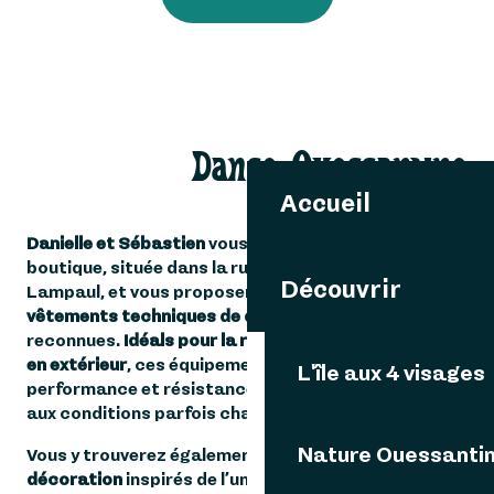
Danse Ouessantine
Accueil
Danielle et Sébastien
vous accueillent dans leur
boutique, située dans la rue principale du bourg de
Découvrir
Lampaul, et vous proposent une sélection de
vêtements techniques de qualité
, issus de marques
reconnues.
Idéals pour la randonnée et les activités
en extérieur
, ces équipements allient confort,
L'île aux 4 visages
performance et résistance, parfaitement adaptés
aux conditions parfois changeantes de l’île.
Nature Ouessanti
Vous y trouverez également des
objets de
décoration
inspirés de l’univers ouessantin, pour