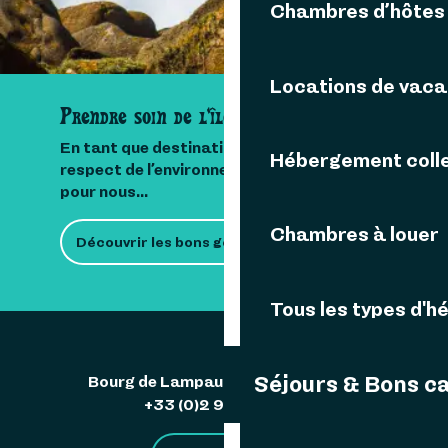
Chambres d’hôtes
Locations de vac
Prendre soin de l'île
En tant que destination insulaire, le
Hébergement colle
respect de l’environnement est important
pour nous...
Chambres à louer
Découvrir les bons gestes
Tous les types d'
Séjours & Bons c
Bourg de Lampaul 29242 Ouessant
+33 (0)2 98 48 85 83