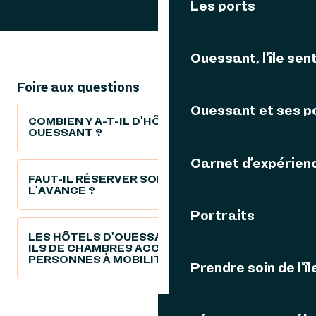
Les ports
Hôtel - Restaurant Roc'h Ar Mor
Hôtel - Restaurant La Duchesse Anne
Ouessant, l'île sent
Hôtel - Restaurant Sport Ouessant Spa
Hôtel - Restaurant Le Fromveur
Foire aux questions
Ouessant et ses p
COMBIEN Y A-T-IL D'HÔTELS À
OUESSANT ?
Carnet d’expérien
FAUT-IL RÉSERVER SON HÔTEL À
L'AVANCE ?
Portraits
LES HÔTELS D'OUESSANT DISPOSENT-
ILS DE CHAMBRES ACCESSIBLES AUX
PERSONNES À MOBILITÉ RÉDUITE ?
Prendre soin de l'îl