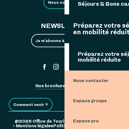
Nous contacter
Séjours & Bons c
Préparez votre s
NEWSLETTER
en mobilité rédui
Je m'abonne à la newsletter
Préparez votre sé
mobilité réduite
#ouessant
Nous contacter
Nos brochures
Espace Pro
Espace groupe
Comment venir ?
Espace pro
©2026 Office de Tourisme de l'Île d'Ouessant
Mentions légales
Politique de confidentialité