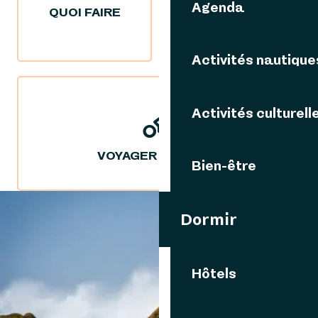
Agenda
QUOI FAIRE
NOS IDÉES
SÉJOURS
Activités nautique
Activités culturell
VOYAGER DURABLE
Bien-être
Dormir
VOUS AIMEREZ AUSSI
Hôtels
SAVOURER