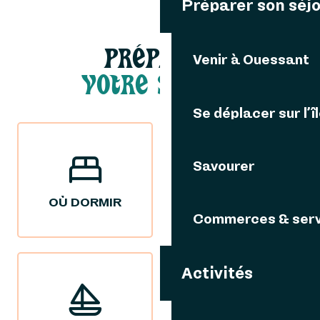
Préparer son séj
PRÉPARER
Venir à Ouessant
VOTRE SÉJOUR
Se déplacer sur l’î
Savourer
OÙ DORMIR
OÙ MANGER
Commerces & serv
Activités