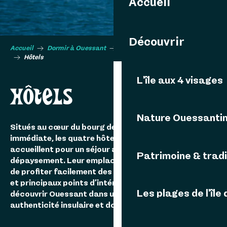
Accueil
Découvrir
Accueil
Dormir à Ouessant
Tous les types d’hébergements
Hôtels
L'île aux 4 visages
HÔTELS
Nature Ouessanti
Situés au cœur du bourg de Lampaul ou à proximité
immédiate, les quatre hôtels d’Ouessant vous
accueillent pour un séjour alliant confort, services et
Patrimoine & tradi
dépaysement. Leur emplacement privilégié permet
de profiter facilement des commerces, restaurants
et principaux points d’intérêt de l’île. Une invitation à
Les plages de l'île
découvrir Ouessant dans un cadre chaleureux, entre
authenticité insulaire et douceur de vivre.