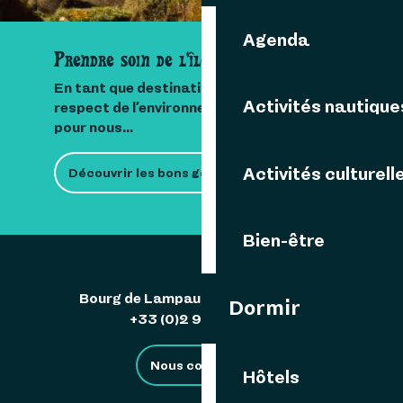
Agenda
Prendre soin de l'île
En tant que destination insulaire, le
Activités nautique
respect de l’environnement est important
pour nous...
Activités culturell
Découvrir les bons gestes
Bien-être
Bourg de Lampaul 29242 Ouessant
Dormir
+33 (0)2 98 48 85 83
Nous contacter
Hôtels