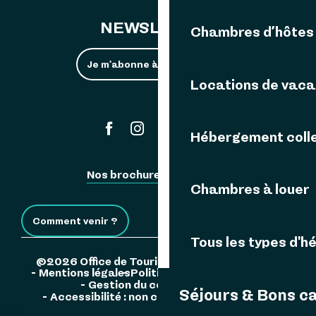
NEWSLETTER
Chambres d’hôtes
Je m'abonne à la newsletter
Locations de vac
#ouessant
Hébergement colle
Nos brochures
Espace Pro
Chambres à louer
Comment venir ?
Tous les types d'
©2026 Office de Tourisme de l'Île d'Ouessant
Mentions légales
Politique de confidentialité
Gestion du consentement
Séjours & Bons c
Accessibilité : non conforme
Plan du site