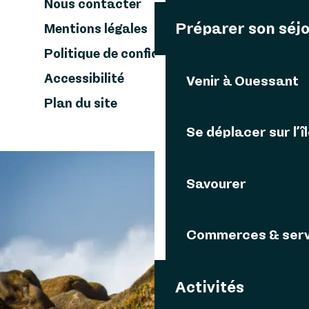
Nous contacter
Préparer son séj
Mentions légales
Politique de confidentialité
Accessibilité
Venir à Ouessant
Plan du site
Se déplacer sur l’î
Savourer
VOUS AIMEREZ AUSSI
Commerces & serv
D'autres thématiques
NATURE OUESSANTINE
Activités