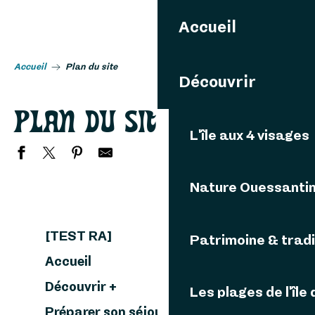
Aller
Accueil
au
contenu
principal
Accueil
Plan du site
Découvrir
PLAN DU SITE
L'île aux 4 visages
Nature Ouessanti
[TEST RA]
Patrimoine & tradi
Accueil
Découvrir +
Les plages de l'île
Préparer son séjour à Ouessant +