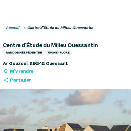
Aller
au
contenu
principal
Accueil
Centre d'Étude du Milieu Ouessantin
Centre d'Étude du Milieu Ouessantin
RANDONNÉE PÉDESTRE
FAUNE - FLORE
Ar Gouzoul, 29242 Ouessant
M'y rendre
Partager