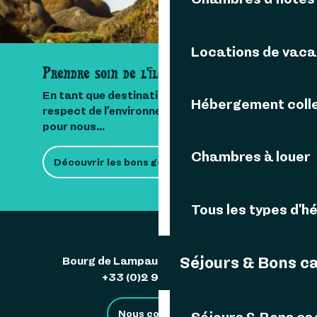
Locations de vac
Prendre soin de l'île
En tant que destination insulaire, le
Hébergement colle
respect de l’environnement est important
pour nous...
Chambres à louer
Découvrir les bons gestes
Tous les types d'
Séjours & Bons c
Bourg de Lampaul 29242 Ouessant
+33 (0)2 98 48 85 83
Nous contacter
Séjours & Bons c