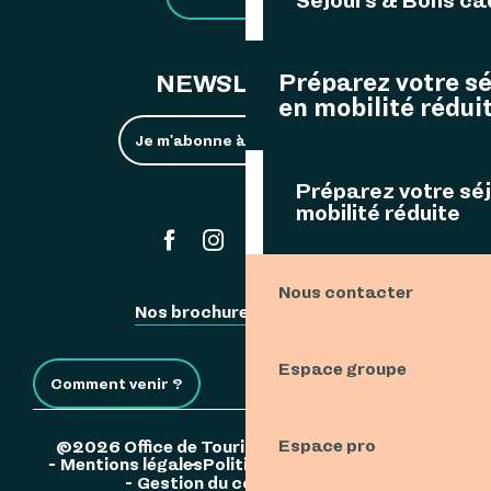
Préparez votre s
NEWSLETTER
en mobilité rédui
Je m'abonne à la newsletter
Préparez votre sé
mobilité réduite
#ouessant
Nous contacter
Nos brochures
Espace Pro
Espace groupe
Comment venir ?
Espace pro
©2026 Office de Tourisme de l'Île d'Ouessant
Mentions légales
Politique de confidentialité
Gestion du consentement