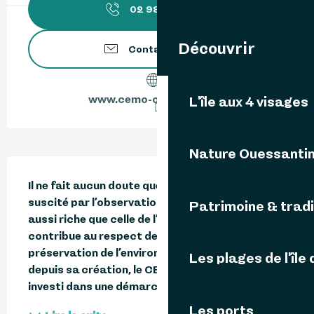
02 98 48 82
▒▒
Découvrir
Contactez-nous
www.cemo-ouessant.bzh
L'île aux 4 visages
Nature Ouessanti
Description
Il ne fait aucun doute que l’émerveillement 
suscité par l’observation d’une biodiversité 
Patrimoine & tradi
aussi riche que celle de l’île d’Ouessant 
contribue au respect de la nature et à la 
préservation de l’environnement. C’est pourquoi 
Les plages de l'île
depuis sa création, le CEMO s’est toujours 
investi dans une démarche...
Les ports