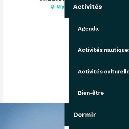
Activités
M'y rendre
Agenda
Activités nautique
Activités culturell
Bien-être
Dormir
06 25 46 61
▒▒