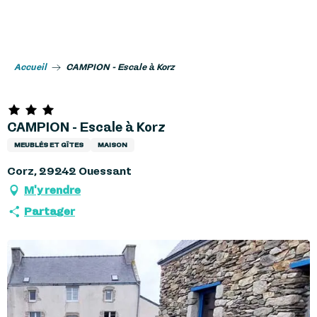
Aller
au
contenu
principal
Accueil
CAMPION - Escale à Korz
CAMPION - Escale à Korz
MEUBLÉS ET GÎTES
MAISON
Corz, 29242 Ouessant
M'y rendre
Partager