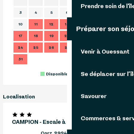
1
2
Prendre soin de l'îl
3
4
5
6
7
8
9
7
10
11
12
13
14
15
16
14
Préparer son séj
17
18
19
20
21
22
23
21
24
25
26
27
28
29
30
28
Venir à Ouessant
31
Se déplacer sur l’î
Disponible
Complet
Fermé
Savourer
Localisation
Commerces & serv
CAMPION - Escale à Korz
Corz, 29242 Ouessant