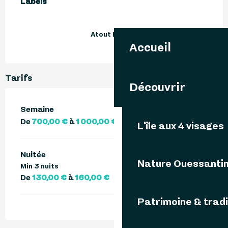
Labels
Labels
Atout France
Accueil
Tarifs
Découvrir
Semaine
De
700,00 €
à
1 000,00 €
L'île aux 4 visages
Nuitée
Nature Ouessanti
Min 3 nuits
De
130,00 €
à
160,00 €
Patrimoine & tradi