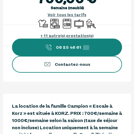
Semaine (meublé)
Voir tous les tarifs
Draps et linge
Lave linge
Lave vaisselle
Télévision
Jeux pour enfants / E
+ 11 autre(s) prestation(s)
06 25 46 61
▒▒
Contactez-nous
Description
La location de la famille Campion « Escale à 
Korz » est située à KORZ. PRIX : 700€/semaine à 
1000€/semaine selon la saison (taxe de séjour 
non incluse) Location uniquement à la semaine 