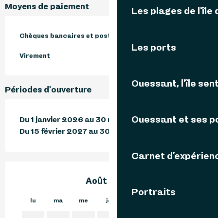
Moyens de paiement
Les plages de l'île
Chèques bancaires et postaux
Les ports
Virement
Ouessant, l'île sent
Périodes d'ouverture
Ouessant et ses p
Du 1 janvier 2026 au 30 novembre 2026
Du 15 février 2027 au 30 novembre 2027
Carnet d’expérien
Août 2026
Portraits
lu
ma
me
je
ve
sa
di
lu